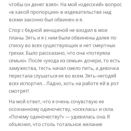
чтобы он денег взял». На мой «одесский» вопрос
«в какой пропорции» в издевательстве над
всеми законно был обвинен и я.
Спор с бедной женщиной не входил в мои
планы. Зять и я с ним были обвинены далее по
списку во всех существующих и нет смертных
грехах. Было рассказано, что она «потеряла
семью». После «ухода из семьи» дочери, то есть
замужества, тесть начал смело пить, а девочка
перестала слушаться ее во всем. Зять-негодяй
всех испортил… Ладно, хоть на работе ей в рот
смотрят!
На мой ответ, что я очень сочувствую ее
осознанному одиночеству, «осеклась» и села.
«Почему одиночеству?» — удивилась она. Я
объяснил, что столь тотальное желание