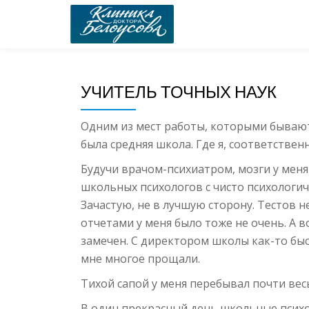
Skip
to
content
УЧИТЕЛЬ ТОЧНЫХ НАУК
Одним из мест работы, которыми бывают
была средняя школа. Где я, соответстве
Будучи врачом-психиатром, мозги у меня
школьных психологов с чисто психологич
Зачастую, не в лучшую сторону. Тестов н
отчетами у меня было тоже не очень. А 
замечен. С директором школы как-то бы
мне многое прощали.
Тихой сапой у меня перебывал почти весь
В один прекрасный день школьные психо