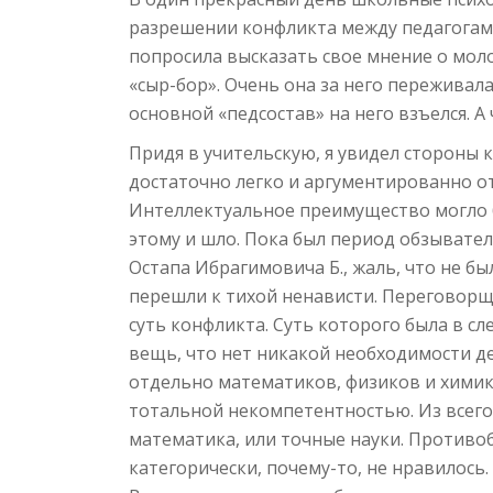
разрешении конфликта между педагогами
попросила высказать свое мнение о моло
«сыр-бор». Очень она за него переживала.
основной «педсостав» на него взъелся. А 
Придя в учительскую, я увидел стороны к
достаточно легко и аргументированно от
Интеллектуальное преимущество могло б
этому и шло. Пока был период обзывате
Остапа Ибрагимовича Б., жаль, что не б
перешли к тихой ненависти. Переговор
суть конфликта. Суть которого была в 
вещь, что нет никакой необходимости д
отдельно математиков, физиков и химик
тотальной некомпетентностью. Из всего
математика, или точные науки. Против
категорически, почему-то, не нравилось