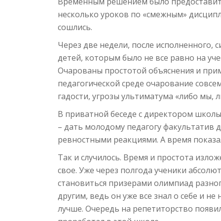
Временным решением было предоставить
несколько уроков по «смежным» дисципл
сошлись.
Через две недели, после исполненного, 
детей, которым было не все равно на уч
Очарованы простотой объяснения и прим
педагогической среде очарование совсе
гадости, угрозы ультиматума «либо мы,
В приватной беседе с директором школы
– дать молодому педагогу факультатив д
ревностными реакциями. А время показа
Так и случилось. Время и простота изло
свое. Уже через полгода ученики абсол
становиться призерами олимпиад разног
другим, ведь он уже все знал о себе и не
лучше. Очередь на репетиторство появил