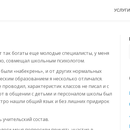
УСЛУГИ
 так богаты еще молодые специалисты, у меня
нно, совмещал школьным психологом.
 были «набекрень», и от других нормальных
еским образованием я несколько отличался.
е проводил, характеристик классов не писал и с
вот в общении с детьми и персоналом школы был
стро нашли общий язык и без лишних придирок
 учительский состав.
логи меня попросили принять участие в