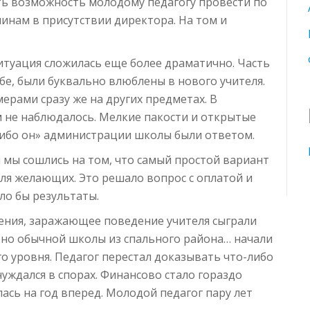
 возможность молодому педагогу провести по
инам в присутствии директора. На том и
ситуация сложилась еще более драматично. Часть
ебе, были буквально влюблены в нового учителя.
ерами сразу же на других предметах. В
м не наблюдалось. Мелкие пакости и открытые
 либо он» администрации школы были ответом.
 мы сошлись на том, что самый простой вариант
ля желающих. Это решало вопрос с оплатой и
ло бы результаты.
жения, заражающее поведение учителя сыграли
ютно обычной школы из спального района… начали
о уровня. Педагог перестал доказывать что-либо
 нуждался в спорах. Финансово стало гораздо
ась на год вперед. Молодой педагог пару лет