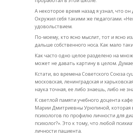
проработал в этой школе.
А некоторое время назад я узнал, что о
Окружил себя такими же педагогами. «Н
удовольствием.
По-моему, кто ясно мыслит, тот и ясно из
дальше собственного носа. Как мало таки
Как часто одно целое разделено на множ
может не давать картину в целом. Думае
Кстати, во времена Советского Союза с
московская, ленинградская и харьковска
наука точная, ее либо знаешь, либо не зн
К светлой памяти учебного доцента каф
Марии Дмитриевны Урюпиной, которая в
психологов по профилю личности для ди
психолог?». Это к тому, что любой психи
личности пациента.