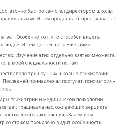
н достаточно быстро сам стал директором школы.
еправильными». И сам продолжает преподавать. С
лагает. Особенно тот, кто способен видеть
х людей. И тем ценнее встречи с ними.
ество. Изучение этих отдельно взятых множеств
те, в моей специальности не так?
уществовало три научных школы в психиатрии:
я. Последней принадлежал постулат: психиатрия –
аешь.
едры психиатрии и медицинской психологии
сегда спрашивала нас, ожидающих вердикта
агностического заключения: «Зачем вам
атр со стажем прекрасно видит особенности